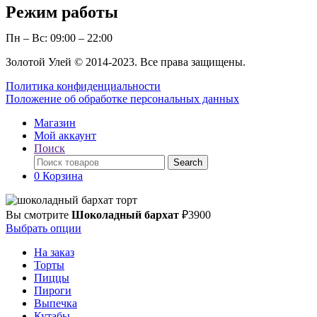
Режим работы
Пн – Вс: 09:00 – 22:00
Золотой Улей © 2014-2023. Все права защищены.
Политика конфиденциальности
Положение об обработке персональных данных
Магазин
Мой аккаунт
Поиск
Поиск
Search
по:
0
Корзина
Вы смотрите
Шоколадный бархат
₽
3900
Выбрать опции
На заказ
Торты
Пиццы
Пироги
Выпечка
Кутабы