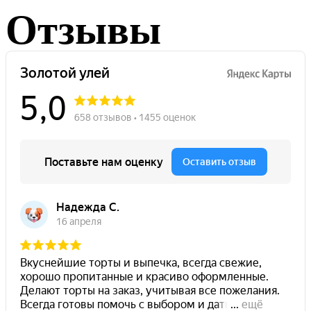
товар
выбрать
Отзывы
имеет
на
несколько
странице
вариаций.
товара.
Опции
можно
выбрать
на
странице
товара.