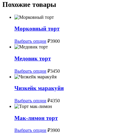
Похожие товары
Морковный торт
Этот
Выбрать опции
₽
3900
товар
имеет
несколько
Медовик торт
вариаций.
Опции
Этот
Выбрать опции
₽
3450
можно
товар
выбрать
имеет
на
несколько
Чизкейк маракуйя
странице
вариаций.
товара.
Опции
Этот
Выбрать опции
₽
4350
можно
товар
выбрать
имеет
на
несколько
Мак-лимон торт
странице
вариаций.
товара.
Опции
Этот
Выбрать опции
₽
3900
можно