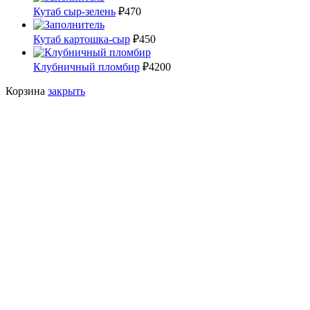
Кутаб сыр-зелень
₽
470
Кутаб картошка-сыр
₽
450
Клубничный пломбир
₽
4200
Корзина
закрыть