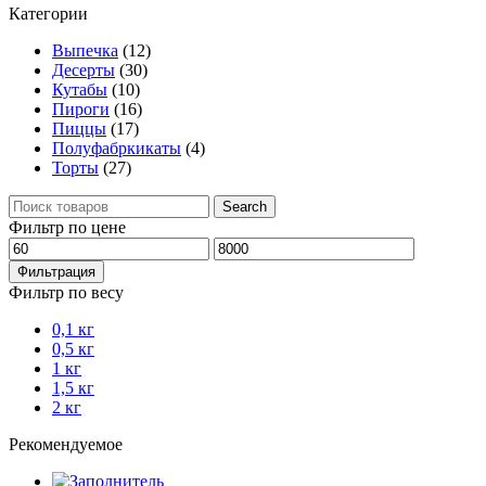
Категории
Выпечка
(12)
Десерты
(30)
Кутабы
(10)
Пироги
(16)
Пиццы
(17)
Полуфабркикаты
(4)
Торты
(27)
Поиск
Search
по:
Фильтр по цене
Минимальная
Максимальная
цена
цена
Фильтрация
Фильтр по весу
0,1 кг
0,5 кг
1 кг
1,5 кг
2 кг
Рекомендуемое