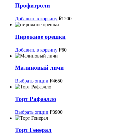
Профитроли
Добавить в корзину
₽
1200
Пирожное орешки
Добавить в корзину
₽
60
Малиновый личи
Этот
Выбрать опции
₽
4650
товар
имеет
несколько
Торт Рафаэлло
вариаций.
Опции
Этот
Выбрать опции
₽
3900
можно
товар
выбрать
имеет
на
несколько
Торт Генерал
странице
вариаций.
товара.
Опции