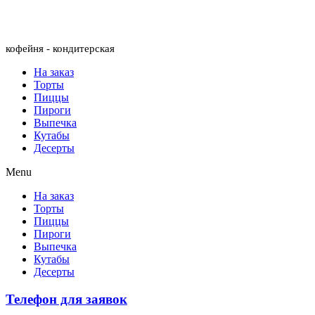
Menu
кофейня - кондитерская
На заказ
Торты
Пиццы
Пироги
Выпечка
Кутабы
Десерты
Menu
На заказ
Торты
Пиццы
Пироги
Выпечка
Кутабы
Десерты
Телефон для заявок