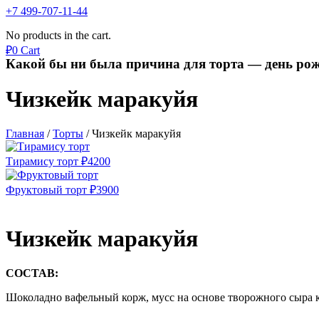
+7 499-707-11-44
No products in the cart.
₽
0
Cart
Какой бы ни была причина для торта — день рож
Чизкейк маракуйя
Главная
/
Торты
/
Чизкейк маракуйя
Тирамису торт
₽
4200
Фруктовый торт
₽
3900
Чизкейк маракуйя
СОСТАВ:
Шоколадно вафельный корж, мусс на основе творожного сыра 