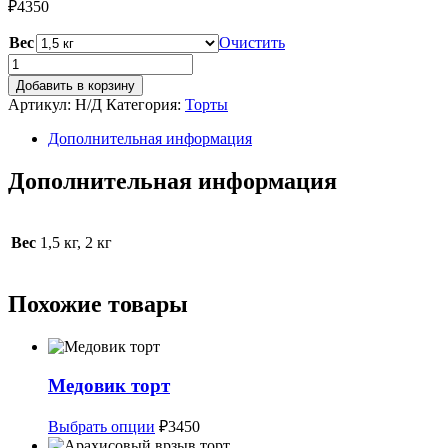
₽
4350
Вес
Очистить
Количество
товара
Добавить в корзину
Чизкейк
Артикул:
Н/Д
Категория:
Торты
маракуйя
Дополнительная информация
Дополнительная информация
Вес
1,5 кг, 2 кг
Похожие товары
Медовик торт
Этот
Выбрать опции
₽
3450
товар