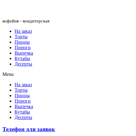
Menu
кофейня - кондитерская
На заказ
Торты
Пиццы
Пироги
Выпечка
Кутабы
Десерты
Menu
На заказ
Торты
Пиццы
Пироги
Выпечка
Кутабы
Десерты
Телефон для заявок