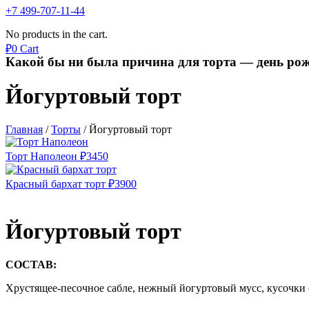
+7 499-707-11-44
No products in the cart.
₽
0
Cart
Какой бы ни была причина для торта — день рож
Йогуртовый торт
Главная
/
Торты
/
Йогуртовый торт
Торт Наполеон
₽
3450
Красный бархат торт
₽
3900
Йогуртовый торт
СОСТАВ:
Хрустящее-песочное сабле, нежный йогуртовый мусс, кусочки