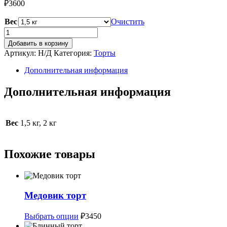
₽
3600
Вес
Очистить
Количество
товара
Добавить в корзину
Йогуртовый
Артикул:
Н/Д
Категория:
Торты
торт
Дополнительная информация
Дополнительная информация
Вес
1,5 кг, 2 кг
Похожие товары
Медовик торт
Этот
Выбрать опции
₽
3450
товар