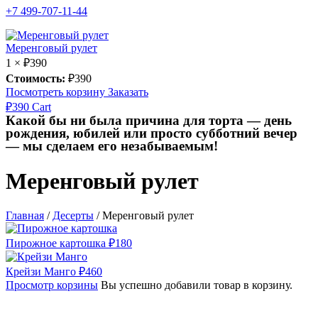
+7 499-707-11-44
Меренговый рулет
1 ×
₽
390
Стоимость:
₽
390
Посмотреть корзину
Заказать
₽
390
Cart
Какой бы ни была причина для торта — день
рождения, юбилей или просто субботний вечер
— мы сделаем его незабываемым!
Меренговый рулет
Главная
/
Десерты
/
Меренговый рулет
Пирожное картошка
₽
180
Крейзи Манго
₽
460
Просмотр корзины
Вы успешно добавили товар в корзину.