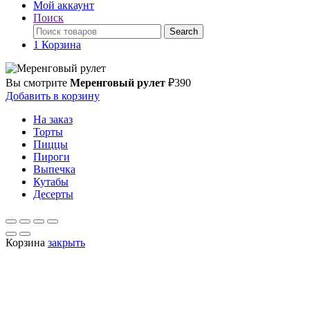
Мой аккаунт
Поиск
Поиск
Search
по:
1
Корзина
Вы смотрите
Меренговый рулет
₽
390
Добавить в корзину
На заказ
Торты
Пиццы
Пироги
Выпечка
Кутабы
Десерты
Корзина
закрыть