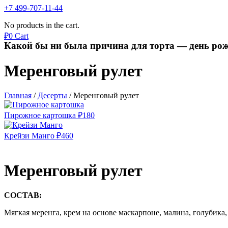
+7 499-707-11-44
No products in the cart.
₽
0
Cart
Какой бы ни была причина для торта — день рож
Меренговый рулет
Главная
/
Десерты
/
Меренговый рулет
Пирожное картошка
₽
180
Крейзи Манго
₽
460
Меренговый рулет
СОСТАВ:
Мягкая меренга, крем на основе маскарпоне, малина, голубика