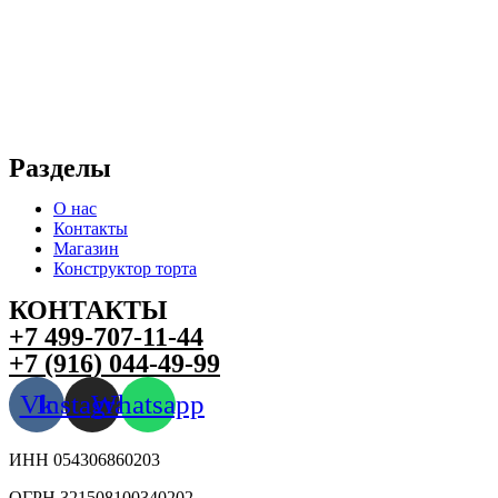
Разделы
О нас
Контакты
Магазин
Конструктор торта
КОНТАКТЫ
+7 499-707-11-44
+7 (916) 044-49-99
Vk
Instagram
Whatsapp
ИНН 054306860203
ОГРН 321508100340202