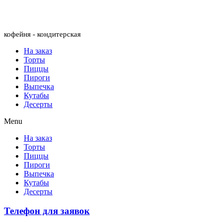
Menu
кофейня - кондитерская
На заказ
Торты
Пиццы
Пироги
Выпечка
Кутабы
Десерты
Menu
На заказ
Торты
Пиццы
Пироги
Выпечка
Кутабы
Десерты
Телефон для заявок