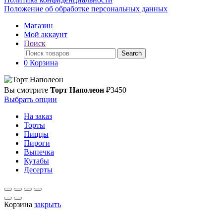
Положение об обработке персональных данных
Магазин
Мой аккаунт
Поиск
Поиск
Search
по:
0
Корзина
Вы смотрите
Торт Наполеон
₽
3450
Выбрать опции
На заказ
Торты
Пиццы
Пироги
Выпечка
Кутабы
Десерты
Корзина
закрыть