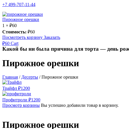
+7 499-707-11-44
Пирожное орешки
1 ×
₽
60
Стоимость:
₽
60
Посмотреть корзину
Заказать
₽
60
Cart
Какой бы ни была причина для торта — день рож
Пирожное орешки
Главная
/
Десерты
/
Пирожное орешки
Трайфл
₽
1200
Профитроли
₽
1200
Просмотр корзины
Вы успешно добавили товар в корзину.
Пирожное орешки