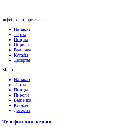
Menu
кофейня - кондитерская
На заказ
Торты
Пиццы
Пироги
Выпечка
Кутабы
Десерты
Menu
На заказ
Торты
Пиццы
Пироги
Выпечка
Кутабы
Десерты
Телефон для заявок