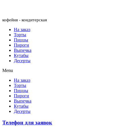
Menu
кофейня - кондитерская
На заказ
Торты
Пиццы
Пироги
Выпечка
Кутабы
Десерты
Menu
На заказ
Торты
Пиццы
Пироги
Выпечка
Кутабы
Десерты
Телефон для заявок