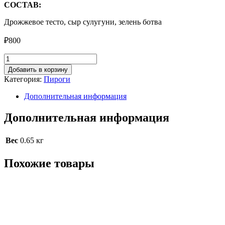
СОСТАВ:
Дрожжевое тесто, сыр сулугуни, зелень ботва
₽
800
Количество
товара
Добавить в корзину
Пирог
Категория:
Пироги
с
грибами,
Дополнительная информация
сыром
и
Дополнительная информация
зеленью
Вес
0.65 кг
Похожие товары