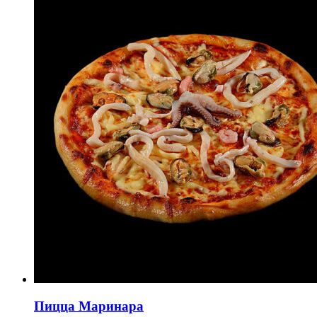
вариаций.
товара.
Опции
можно
выбрать
на
странице
товара.
Пицца Маринара