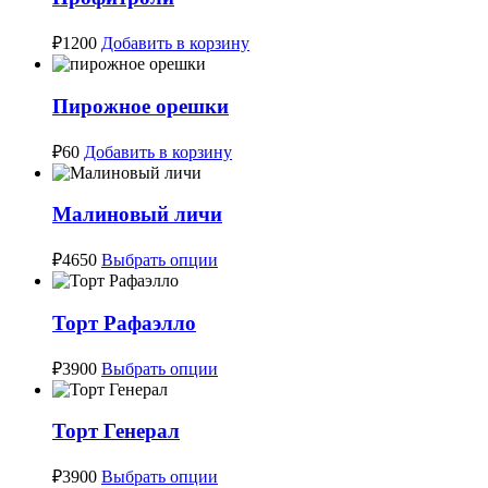
₽
1200
Добавить в корзину
Пирожное орешки
₽
60
Добавить в корзину
Малиновый личи
Этот
₽
4650
Выбрать опции
товар
имеет
несколько
Торт Рафаэлло
вариаций.
Опции
Этот
₽
3900
Выбрать опции
можно
товар
выбрать
имеет
на
несколько
Торт Генерал
странице
вариаций.
товара.
Опции
Этот
₽
3900
Выбрать опции
можно