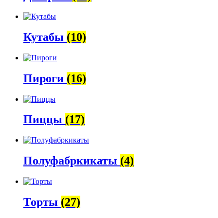
Кутабы
(10)
Пироги
(16)
Пиццы
(17)
Полуфабркикаты
(4)
Торты
(27)