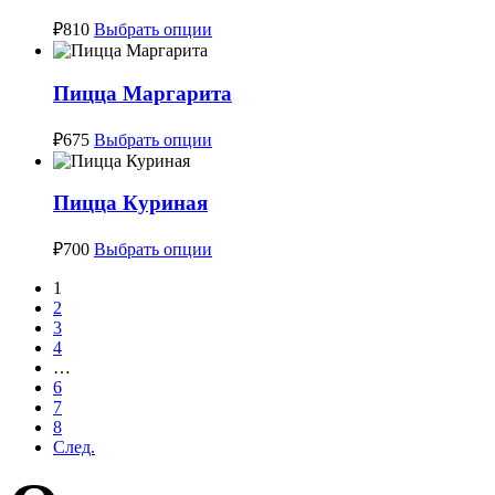
Этот
₽
810
Выбрать опции
товар
имеет
несколько
Пицца Маргарита
вариаций.
Опции
Этот
₽
675
Выбрать опции
можно
товар
выбрать
имеет
на
несколько
Пицца Куриная
странице
вариаций.
товара.
Опции
Этот
₽
700
Выбрать опции
можно
товар
выбрать
имеет
1
на
несколько
2
странице
вариаций.
3
товара.
Опции
4
можно
…
выбрать
6
на
7
странице
8
товара.
След.