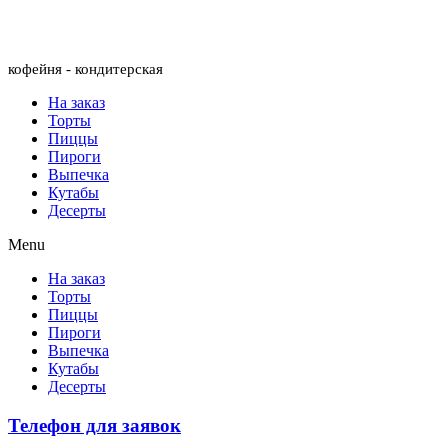
Menu
кофейня - кондитерская
На заказ
Торты
Пиццы
Пироги
Выпечка
Кутабы
Десерты
Menu
На заказ
Торты
Пиццы
Пироги
Выпечка
Кутабы
Десерты
Телефон для заявок