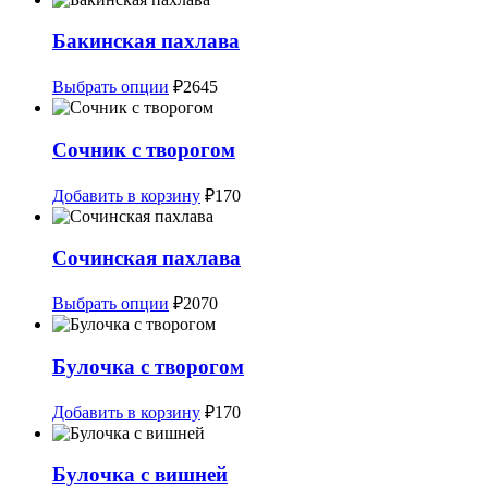
Бакинская пахлава
Этот
Выбрать опции
₽
2645
товар
имеет
несколько
Сочник с творогом
вариаций.
Опции
Добавить в корзину
₽
170
можно
выбрать
на
Сочинская пахлава
странице
товара.
Этот
Выбрать опции
₽
2070
товар
имеет
несколько
Булочка с творогом
вариаций.
Опции
Добавить в корзину
₽
170
можно
выбрать
на
Булочка с вишней
странице