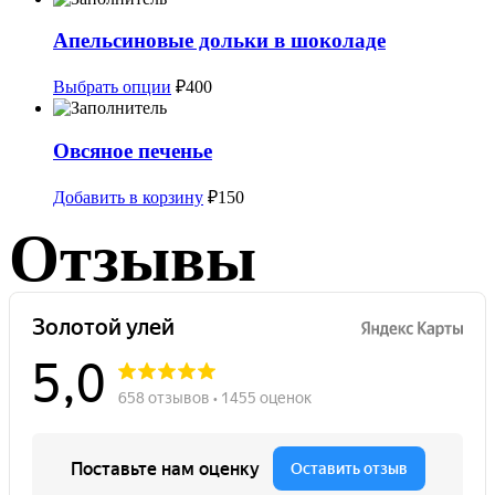
выбрать
на
Апельсиновые дольки в шоколаде
странице
товара.
Этот
Выбрать опции
₽
400
товар
имеет
несколько
Овсяное печенье
вариаций.
Опции
Добавить в корзину
₽
150
можно
выбрать
Отзывы
на
странице
товара.