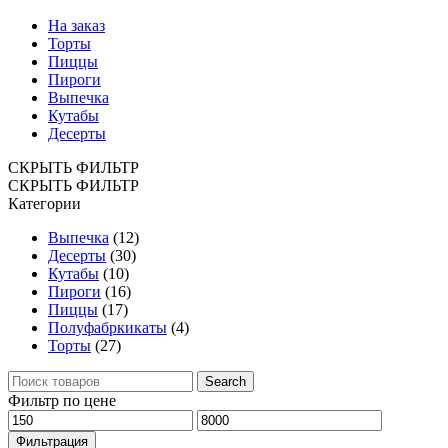
На заказ
Торты
Пиццы
Пироги
Выпечка
Кутабы
Десерты
СКРЫТЬ ФИЛЬТР
СКРЫТЬ ФИЛЬТР
Категории
Выпечка
(12)
Десерты
(30)
Кутабы
(10)
Пироги
(16)
Пиццы
(17)
Полуфабркикаты
(4)
Торты
(27)
Поиск
Search
по:
Фильтр по цене
Минимальная
Максимальная
цена
цена
Фильтрация