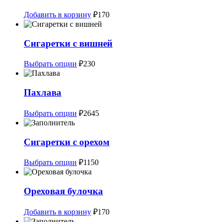
товара.
Добавить в корзину
₽
170
Сигаретки с вишней
Этот
Выбрать опции
₽
230
товар
имеет
несколько
Пахлава
вариаций.
Опции
Этот
Выбрать опции
₽
2645
можно
товар
выбрать
имеет
на
несколько
Сигаретки с орехом
странице
вариаций.
товара.
Опции
Этот
Выбрать опции
₽
1150
можно
товар
выбрать
имеет
на
несколько
Ореховая булочка
странице
вариаций.
товара.
Опции
Добавить в корзину
₽
170
можно