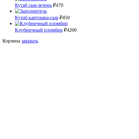
Кутаб сыр-зелень
₽
470
Кутаб картошка-сыр
₽
450
Клубничный пломбир
₽
4200
Корзина
закрыть