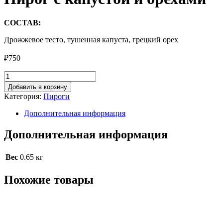
СОСТАВ:
Дрожжевое тесто, тушенная капуста, грецкий орех
₽
750
Количество
товара
Добавить в корзину
Пирог
Категория:
Пироги
с
капустой
Дополнительная информация
и
орехами
Дополнительная информация
Вес
0.65 кг
Похожие товары