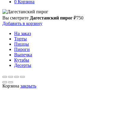
по:
0
Корзина
Вы смотрите
Дагестанский пирог
₽
750
Добавить в корзину
На заказ
Торты
Пиццы
Пироги
Выпечка
Кутабы
Десерты
Корзина
закрыть