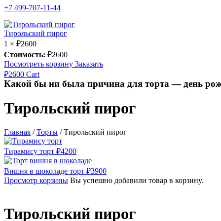
+7 499-707-11-44
Тирольский пирог
1 ×
₽
2600
Стоимость:
₽
2600
Посмотреть корзину
Заказать
₽
2600
Cart
Какой бы ни была причина для торта — день рож
Тирольский пирог
Главная
/
Торты
/
Тирольский пирог
Тирамису торт
₽
4200
Вишня в шоколаде торт
₽
3900
Просмотр корзины
Вы успешно добавили товар в корзину.
Тирольский пирог