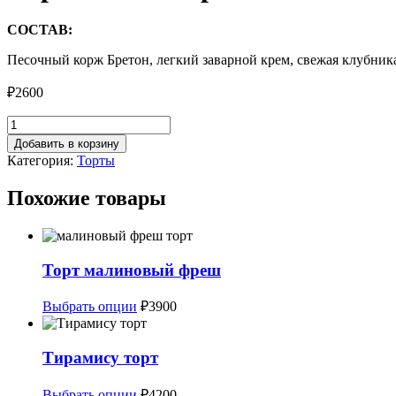
СОСТАВ:
Песочный корж Бретон, легкий заварной крем, свежая клубник
₽
2600
Количество
товара
Добавить в корзину
Тирольский
Категория:
Торты
пирог
Похожие товары
Торт малиновый фреш
Этот
Выбрать опции
₽
3900
товар
имеет
несколько
Тирамису торт
вариаций.
Опции
Этот
Выбрать опции
₽
4200